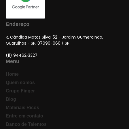
Endereço
R. Cândida Matos Silva, 52 - Jardim Gumercindo,
Guarulhos - SP, 07090-060 / SP
(11) 94462‑3327
Menu
Home
Quem somos
Grupo Finger
Blog
Materiais Ricos
Entre em contato
Banco de Talentos